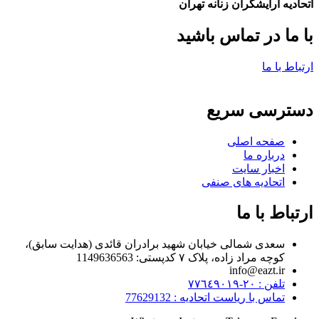
اتحادیه ارایشگران زنانه تهران
با ما در تماس باشید
ارتباط با ما
دسترسی سریع
صفحه اصلی
درباره ما
اخبار سایت
اتحادیه های صنفی
ارتباط با ما
سعدی شمالی خیابان شهید برادران قائدی (هدایت سابق)،
کوچه مراد زاده، پلاک ۷ کدپستی: 1149636563
info@eazt.ir
تلفن : ٢٠-٧٧٦٤٩٠١٩
تماس با ریاست اتحادیه : 77629132