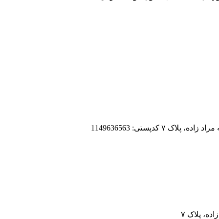
 کدپستی: 1149636563
ه، پلاک ۷