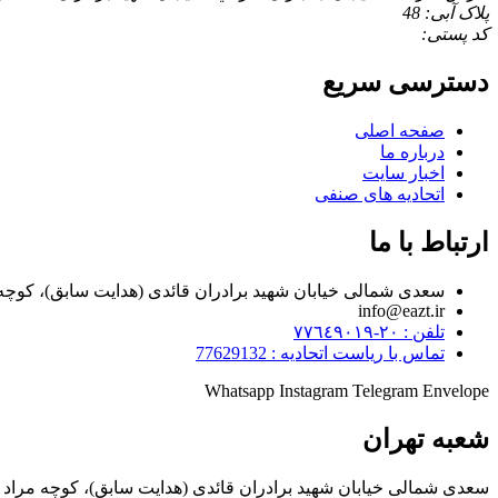
پلاک آبی: 48
کد پستی:
دسترسی سریع
صفحه اصلی
درباره ما
اخبار سایت
اتحادیه های صنفی
ارتباط با ما
سعدی شمالی خیابان شهید برادران قائدی (هدایت سابق)، کوچه مراد زاده، پلاک ۷
info@eazt.ir
تلفن : ٢٠-٧٧٦٤٩٠١٩
تماس با ریاست اتحادیه : 77629132
Whatsapp
Instagram
Telegram
Envelope
شعبه تهران
سعدی شمالی خیابان شهید برادران قائدی (هدایت سابق)، کوچه مراد زاد