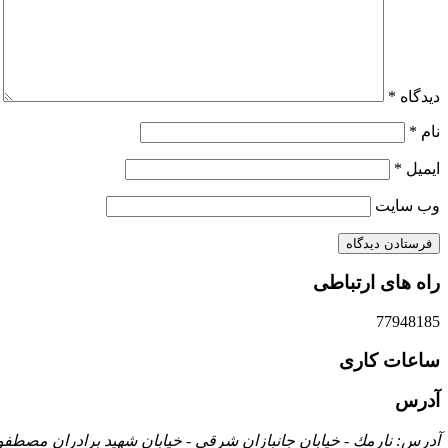
دیدگاه
*
نام
*
ایمیل
*
وب‌ سایت
راه های ارتباطی
77948185
ساعات کاری
آدرس
آدرس: نارمك - خيابان جانبازان شرقي - خيابان شهيد برادران مصطفوي - پلاك 48 - طبقه اول 