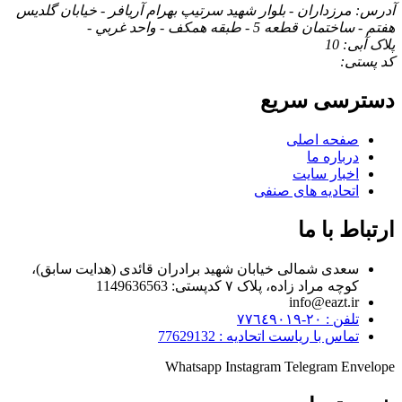
آدرس: مرزداران - بلوار شهيد سرتيپ بهرام آريافر - خيابان گلديس
هفتم - ساختمان قطعه 5 - طبقه همكف - واحد غربي -
پلاک آبی: 10
کد پستی:
دسترسی سریع
صفحه اصلی
درباره ما
اخبار سایت
اتحادیه های صنفی
ارتباط با ما
سعدی شمالی خیابان شهید برادران قائدی (هدایت سابق)،
کوچه مراد زاده، پلاک ۷ کدپستی: 1149636563
info@eazt.ir
تلفن : ٢٠-٧٧٦٤٩٠١٩
تماس با ریاست اتحادیه : 77629132
Whatsapp
Instagram
Telegram
Envelope