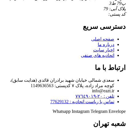
پ79 ط3
پلاک آبی: 79
کد پستی:
دسترسی سریع
صفحه اصلی
درباره ما
اخبار سایت
اتحادیه های صنفی
ارتباط با ما
سعدی شمالی خیابان شهید برادران قائدی (هدایت سابق)،
کوچه مراد زاده، پلاک ۷ کدپستی: 1149636563
info@eazt.ir
تلفن : ٢٠-٧٧٦٤٩٠١٩
تماس با ریاست اتحادیه : 77629132
Whatsapp
Instagram
Telegram
Envelope
شعبه تهران