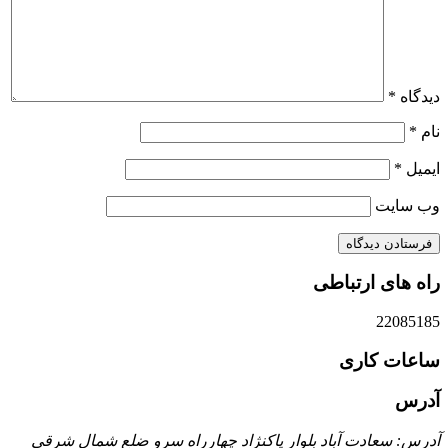
دیدگاه
*
نام
*
ایمیل
*
وب‌ سایت
راه های ارتباطی
22085185
ساعات کاری
آدرس
آدرس: سعادت آباد بلوار پاكنژاد چهارراه سرو ضلع شمال شرقي