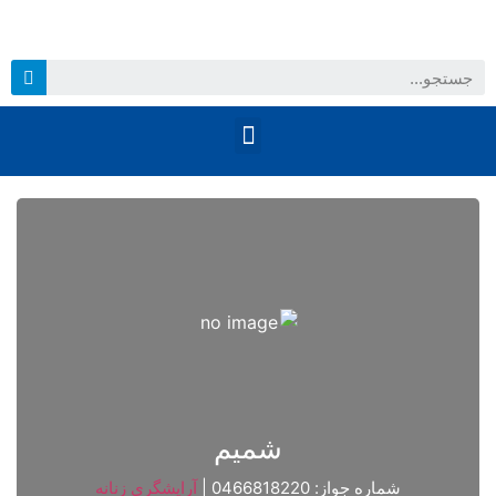
شميم
شماره جواز: 0466818220
|
آرايشگري زنانه