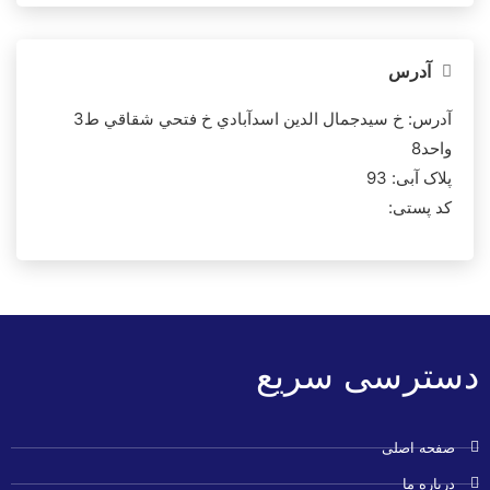
آدرس
آدرس: خ سيدجمال الدين اسدآبادي خ فتحي شقاقي ط3
واحد8
پلاک آبی: 93
کد پستی:
دسترسی سریع
صفحه اصلی
درباره ما