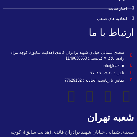
اخبار سایت
اتحادیه های صنفی
ارتباط با ما
سعدی شمالی خیابان شهید برادران قائدی (هدایت سابق)، کوچه مراد
زاده، پلاک ۷ کدپستی: 1149636563
info@eazt.ir
تلفن : ٢٠-٧٧٦٤٩٠١٩
تماس با ریاست اتحادیه : 77629132
شعبه تهران
سعدی شمالی خیابان شهید برادران قائدی (هدایت سابق)، کوچه