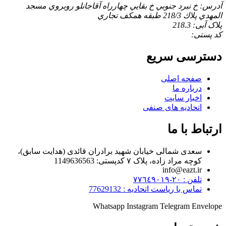
آدرس: خ نبرد جنوبي خ بقايي چهارراه آقاجانلو روبروي مسجد
المهدي پلاك 218/3 طبقه همكف تجاري
پلاک آبی: 218.3
کد پستی:
دسترسی سریع
صفحه اصلی
درباره ما
اخبار سایت
اتحادیه های صنفی
ارتباط با ما
سعدی شمالی خیابان شهید برادران قائدی (هدایت سابق)،
کوچه مراد زاده، پلاک ۷ کدپستی: 1149636563
info@eazt.ir
تلفن : ٢٠-٧٧٦٤٩٠١٩
تماس با ریاست اتحادیه : 77629132
Whatsapp
Instagram
Telegram
Envelope