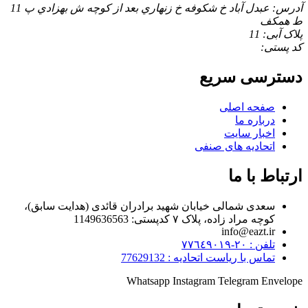
آدرس: عبدل آباد خ شكوفه خ زنهاري بعد از كوچه ش بهزادي پ 11
ط همكف
پلاک آبی: 11
کد پستی:
دسترسی سریع
صفحه اصلی
درباره ما
اخبار سایت
اتحادیه های صنفی
ارتباط با ما
سعدی شمالی خیابان شهید برادران قائدی (هدایت سابق)،
کوچه مراد زاده، پلاک ۷ کدپستی: 1149636563
info@eazt.ir
تلفن : ٢٠-٧٧٦٤٩٠١٩
تماس با ریاست اتحادیه : 77629132
Whatsapp
Instagram
Telegram
Envelope