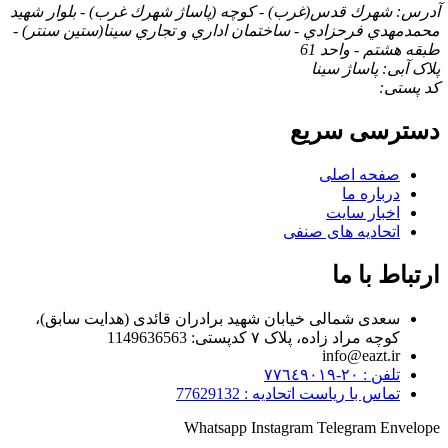
آدرس: شهرك قدس(غرب) - كوچه (پاساژ شهرك غرب) - بلوار شهيد
محمدمهدي فرحزادي - ساختمان اداري و تجاري سينا(ستين سنتر) -
طبقه هشتم - واحد 61
پلاک آبی: پاساژ سينا
کد پستی:
دسترسی سریع
صفحه اصلی
درباره ما
اخبار سایت
اتحادیه های صنفی
ارتباط با ما
سعدی شمالی خیابان شهید برادران قائدی (هدایت سابق)،
کوچه مراد زاده، پلاک ۷ کدپستی: 1149636563
info@eazt.ir
تلفن : ٢٠-٧٧٦٤٩٠١٩
تماس با ریاست اتحادیه : 77629132
Whatsapp
Instagram
Telegram
Envelope