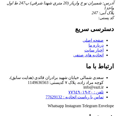
آدرس: شميران نو خ وارياز (20 متري شهدا شرقي) پ247 ط اول
واحد1
پلاک آبی: 247
کد پستی:
دسترسی سریع
صفحه اصلی
درباره ما
اخبار سایت
اتحادیه های صنفی
ارتباط با ما
سعدی شمالی خیابان شهید برادران قائدی (هدایت سابق)،
کوچه مراد زاده، پلاک ۷ کدپستی: 1149636563
info@eazt.ir
تلفن : ٢٠-٧٧٦٤٩٠١٩
تماس با ریاست اتحادیه : 77629132
Whatsapp
Instagram
Telegram
Envelope