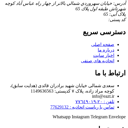
آدرس: خيابان سهروردي شمالي بالاتر از چهار راه عباس آباد كوچه
شهرتاش طبقه اول پلاك 65
پلاک آبی: 65
کد پستی:
دسترسی سریع
صفحه اصلی
درباره ما
اخبار سایت
اتحادیه های صنفی
ارتباط با ما
سعدی شمالی خیابان شهید برادران قائدی (هدایت سابق)،
کوچه مراد زاده، پلاک ۷ کدپستی: 1149636563
info@eazt.ir
تلفن : ٢٠-٧٧٦٤٩٠١٩
تماس با ریاست اتحادیه : 77629132
Whatsapp
Instagram
Telegram
Envelope