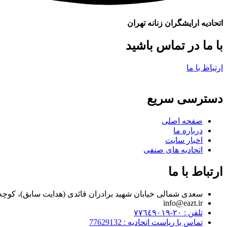
اتحادیه ارایشگران زنانه تهران
با ما در تماس باشید
ارتباط با ما
دسترسی سریع
صفحه اصلی
درباره ما
اخبار سایت
اتحادیه های صنفی
ارتباط با ما
سعدی شمالی خیابان شهید برادران قائدی (هدایت سابق)، کوچه مراد زاده، پلاک ۷
info@eazt.ir
تلفن : ٢٠-٧٧٦٤٩٠١٩
تماس با ریاست اتحادیه : 77629132