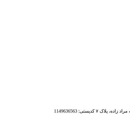
 کدپستی: 1149636563