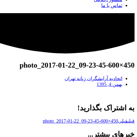
تماس با ما
photo_2017-01-22_09-23-45-600×450
اتحادیه آرایشگران زنانه تهران
بهمن 4, 1395
به اشتراک بگذارید!
قبلی
قبلی
photo_2017-01-22_09-23-45-600×450
خبرهای بیشتر...