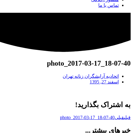
تماس با ما
photo_2017-03-17_18-07-40
اتحادیه آرایشگران زنانه تهران
اسفند 27, 1395
به اشتراک بگذارید!
قبلی
قبلی
photo_2017-03-17_18-07-40
خبرهای بیشتر...