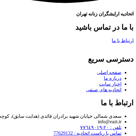
اتحادیه ارایشگران زنانه تهران
با ما در تماس باشید
ارتباط با ما
دسترسی سریع
صفحه اصلی
درباره ما
اخبار سایت
اتحادیه های صنفی
ارتباط با ما
سعدی شمالی خیابان شهید برادران قائدی (هدایت سابق)، کوچه مراد زاده، پلاک ۷
info@eazt.ir
تلفن : ٢٠-٧٧٦٤٩٠١٩
تماس با ریاست اتحادیه : 77629132