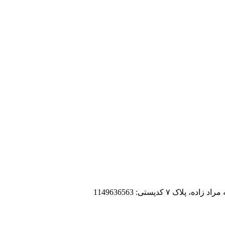
 کدپستی: 1149636563