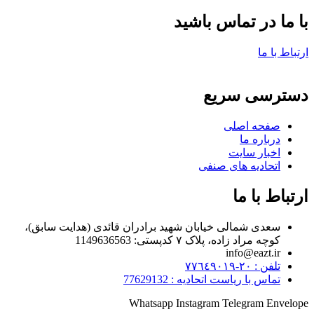
با ما در تماس باشید
ارتباط با ما
دسترسی سریع
صفحه اصلی
درباره ما
اخبار سایت
اتحادیه های صنفی
ارتباط با ما
سعدی شمالی خیابان شهید برادران قائدی (هدایت سابق)،
کوچه مراد زاده، پلاک ۷ کدپستی: 1149636563
info@eazt.ir
تلفن : ٢٠-٧٧٦٤٩٠١٩
تماس با ریاست اتحادیه : 77629132
Whatsapp
Instagram
Telegram
Envelope